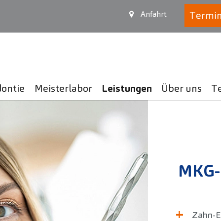
Termin
Anfahrt
ontie
Meisterlabor
Leistungen
Über uns
T
MKG-C
Zahn-E