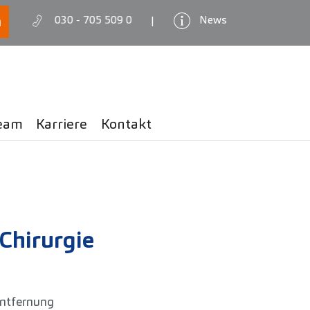
030 - 705 509 0
News
|
eam
Karriere
Kontakt
hirurgie
ntfernung