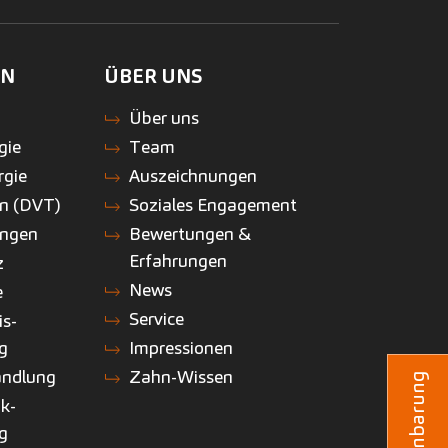
EN
ÜBER UNS
n
Über uns
gie
Team
rgie
Auszeichnungen
n (DVT)
Soziales Engagement
ungen
Bewertungen &
Erfahrungen
z
News
e
Service
is-
g
Impressionen
andlung
Zahn-Wissen
nk-
g