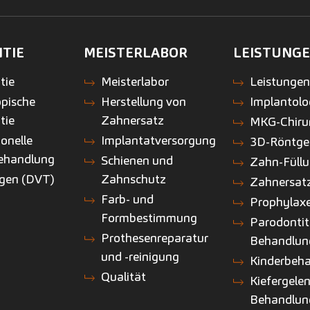
TIE
MEISTERLABOR
LEISTUNG
tie
Meisterlabor
Leistunge
pische
Herstellung von
Implantolo
tie
Zahnersatz
MKG-Chiru
onelle
Implantatversorgung
3D-Röntge
ehandlung
Schienen und
Zahn-Füll
gen (DVT)
Zahnschutz
Zahnersat
Farb- und
Prophylax
Formbestimmung
Parodontit
Prothesenreparatur
Behandlun
und -reinigung
Kinderbeh
Qualität
Kiefergele
Behandlun