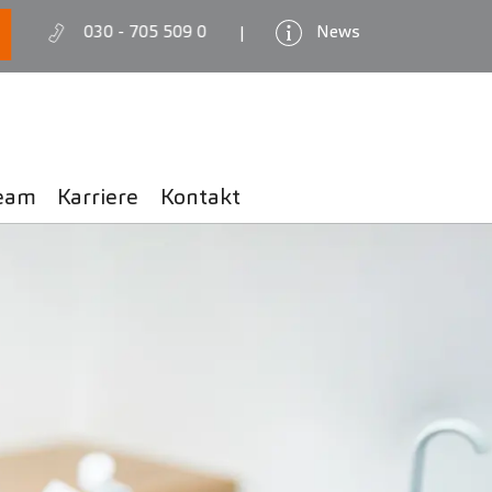
030 - 705 509 0
News
|
eam
Karriere
Kontakt